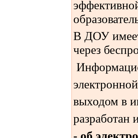
эффективной
образовател
В ДОУ имеет
через беспр
Информацио
электронной
выходом в и
разработан 
- об электр