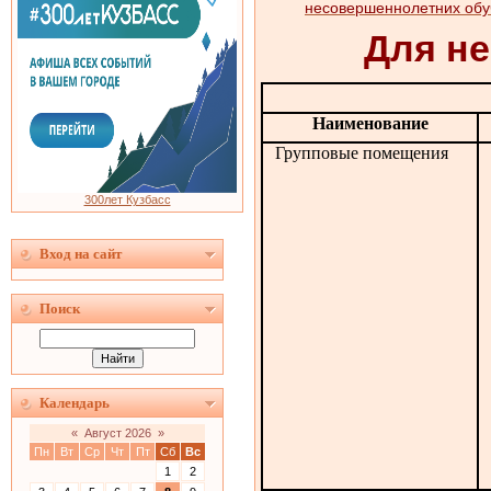
несовершеннолетних об
Для н
Наименование
Групповые помещения
300лет Кузбасс
Вход на сайт
Поиск
Календарь
«
Август 2026
»
Пн
Вт
Ср
Чт
Пт
Сб
Вс
1
2