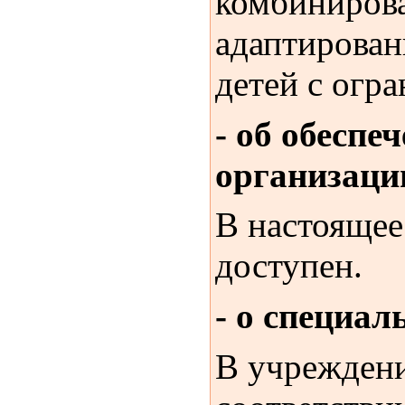
комбиниро
адаптирован
детей с огр
- об обеспе
организаци
В настоящее
доступен.
- о специал
В учреждени