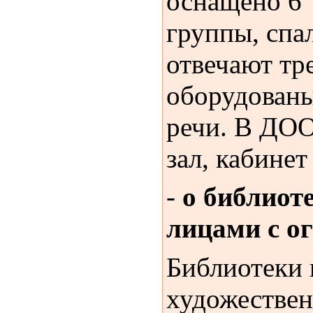
оснащено 6
группы, спа
отвечают тр
оборудованы
речи. В ДОО
зал, кабинет
-
о библиот
лицами с о
Библиотеки 
художествен