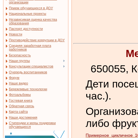
организации
Прием обучающихся в ДОУ
Национальные проекты
Независимая оценка качества
образования
Паспорт доступности
Новости
Противодействие коррупции в ДОУ
Средняя заработная плата
Ме
работников
Безопасность
Наши группы
650055, К
Консультации специалистов
Очередь воспитанников
Форум
Дети посе
Наше видео
Бережливые технологии
час.).
Фотоальбомы
Гостевая книга
Обратная связь
Организов
Карта сайта
Наши достижения
либо фрукт
Стипендии и меры поддержки
обучающихся
Примерное цикличное 1