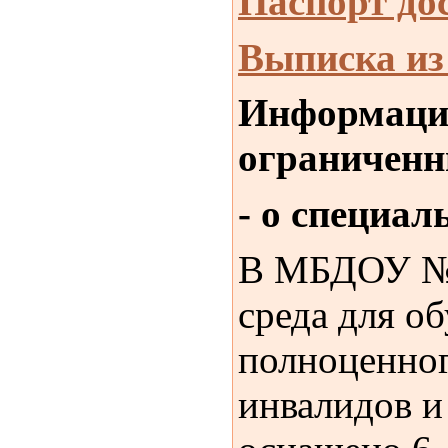
Паспорт д
Выписка из
Информация
ограниченн
- о специа
В МБДОУ № 5
среда для о
полноценног
инвалидов и