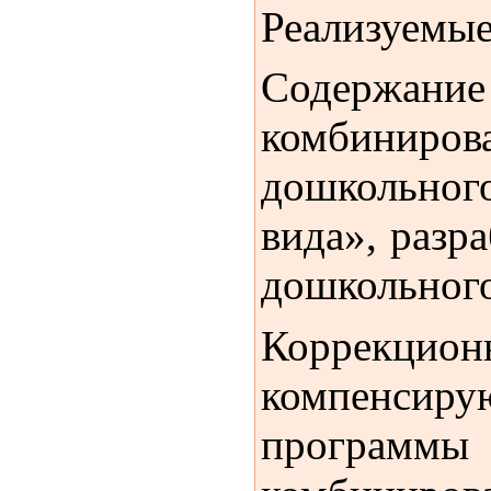
Реализуемые
Содержание
комбиниров
дошкольног
вида», разр
дошкольного
Коррекцио
компенсиру
программы