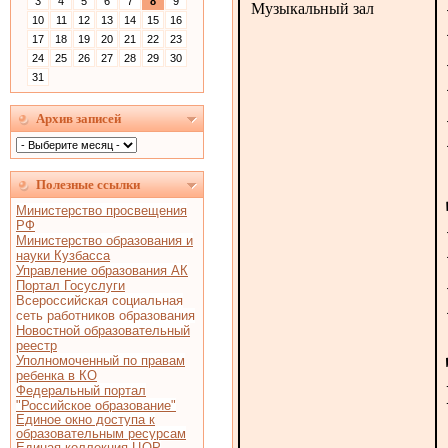
3
4
5
6
7
8
9
Музыкальный зал
10
11
12
13
14
15
16
17
18
19
20
21
22
23
24
25
26
27
28
29
30
31
Архив записей
Полезные ссылки
Министерство просвещения
РФ
Министерство образования и
науки Кузбасса
Управление образования АК
Портал Госуслуги
Всероссийская социальная
сеть работников образования
Новостной образовательный
реестр
Уполномоченный по правам
ребенка в КО
Федеральный портал
"Российское образование"
Единое окно доступа к
образовательным ресурсам
Единая коллекция ЦОР